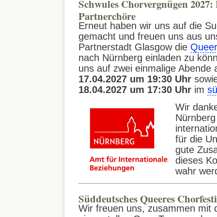
Schwules Chorvergnügen 2027: P
Partnerchöre
Erneut haben wir uns auf
die S
gemacht und freuen uns aus un
Partnerstadt Glasgow die
Queer
nach Nürnberg einladen zu könn
uns auf zwei einmalige Abende
17.04.2027 um 19:30 Uhr
sowi
18.04.2027 um 17:30 Uhr
im
sü
Wir danke
Nürnberg 
internati
für die U
gute Zus
dieses K
wahr werd
Süddeutsches Queeres Chorfesti
Wir freuen uns, zusammen mit d